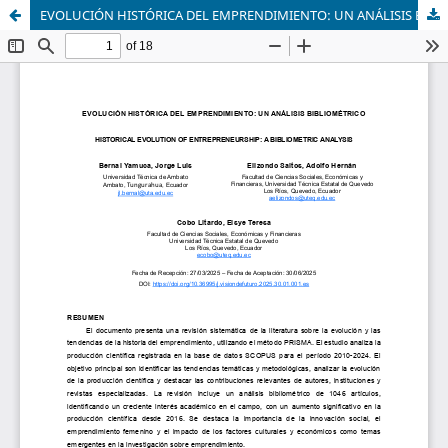
EVOLUCIÓN HISTÓRICA DEL EMPRENDIMIENTO: UN ANÁLISIS BIBLIOMÉTRICO